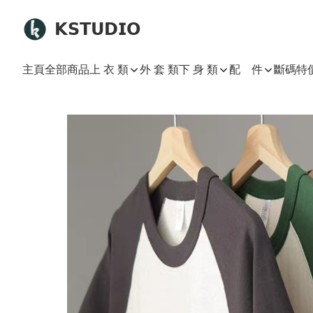
𝗞𝗦𝗧𝗨𝗗𝗜𝗢
主頁
全部商品
上 衣 類
外 套 類
下 身 類
配 件
斷碼特