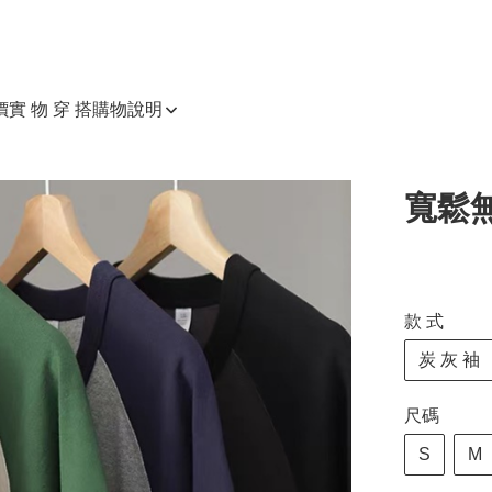
價
實 物 穿 搭
購物說明
寬鬆無
款 式
炭 灰 袖
尺碼
S
M