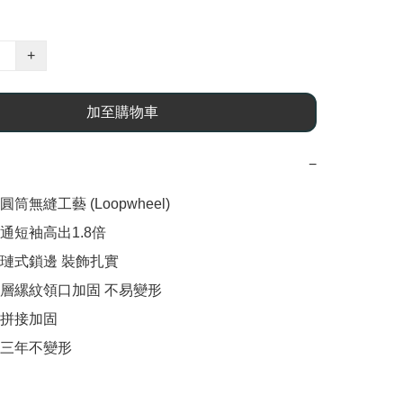
+
加至購物車
−
無縫工藝 (Loopwheel)

短袖高出1.8倍

璉式鎖邊 裝飾扎實

層縲紋領口加固 不易變形

拼接加固

三年不變形
