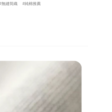
無縫筒織
純棉推薦