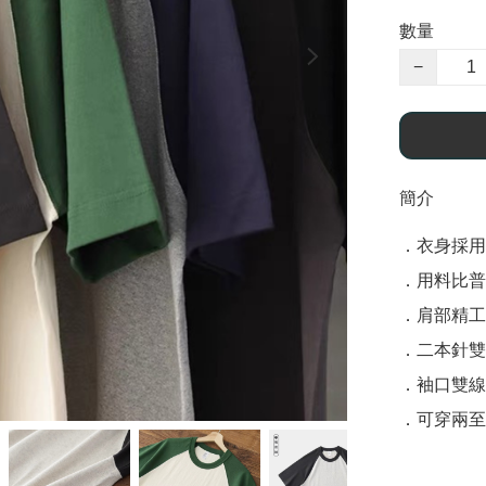
數量
−
簡介
．衣身採用圓筒
．用料比普通
．肩部精工
．二本針雙
．袖口雙線
．可穿兩至