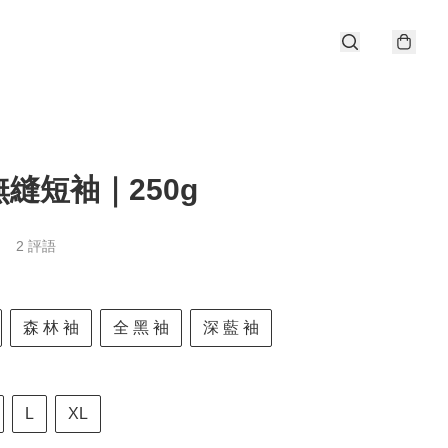
縫短袖｜250g
2 評語
森 林 袖
全 黑 袖
深 藍 袖
L
XL