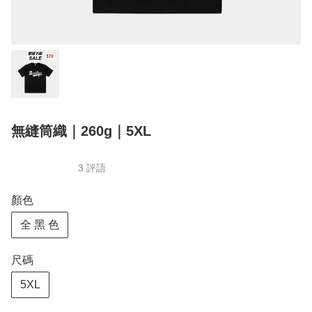
無縫筒織｜260g｜5XL
3 評語
顏色
全 黑 色
尺碼
5XL