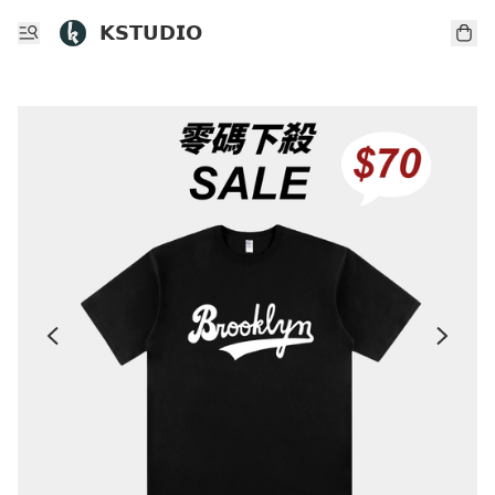
𝗞𝗦𝗧𝗨𝗗𝗜𝗢