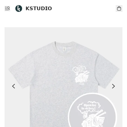
𝗞𝗦𝗧𝗨𝗗𝗜𝗢