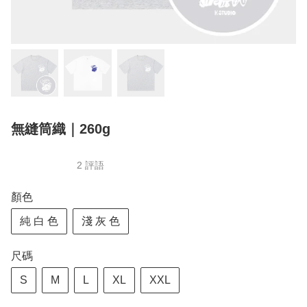
無縫筒織｜260g
2 評語
顏色
純 白 色
淺 灰 色
尺碼
S
M
L
XL
XXL