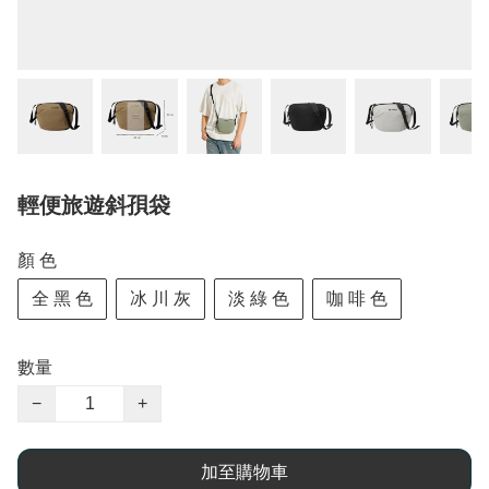
輕便旅遊斜孭袋
顏 色
全 黑 色
冰 川 灰
淡 綠 色
咖 啡 色
數量
−
+
加至購物車