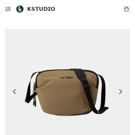
𝗞𝗦𝗧𝗨𝗗𝗜𝗢