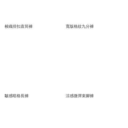
梭織排扣直筒褲
寬版格紋九分褲
皺感暗格長褲
涼感微彈束腳褲